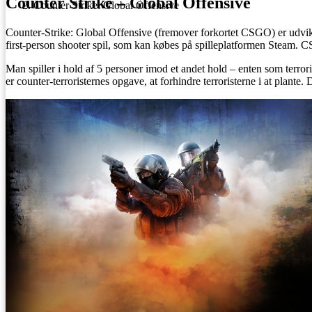
Counter Strike – Global Offensive
Counter Strike: Global Offensive
Counter-Strike: Global Offensive (fremover forkortet CSGO) er udvikl
first-person shooter spil, som kan købes på spilleplatformen Steam.
Man spiller i hold af 5 personer imod et andet hold – enten som terroris
er counter-terroristernes opgave, at forhindre terroristerne i at plante.